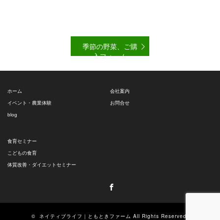
季節の野菜、ご購
入フォーム
ホーム
会社案内
イベント・農業体験
お問合せ
blog
食育セミナー
こどもの食育
体質改善・ダイエットセミナー
Facebook
©
ネイティブライフ｜ともときファーム
All Rights Reserved.